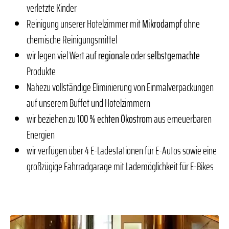
verletzte Kinder
Reinigung unserer Hotelzimmer mit
Mikrodampf
ohne
chemische Reinigungsmittel
wir legen viel Wert auf
regionale
oder
selbstgemachte
Produkte
Nahezu vollständige Eliminierung von Einmalverpackungen
auf unserem Buffet und Hotelzimmern
wir beziehen zu
100 % echten Ökostrom
aus erneuerbaren
Energien
wir verfügen über 4 E-Ladestationen für E-Autos sowie eine
großzügige Fahrradgarage mit Lademöglichkeit für E-Bikes